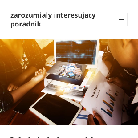
zarozumialy interesujacy
poradnik
MENU
I
WIDGETY