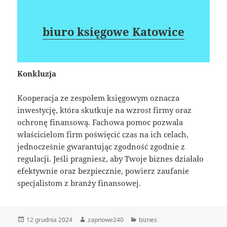
biuro księgowe Katowice
Konkluzja
Kooperacja ze zespołem księgowym oznacza
inwestycję, która skutkuje na wzrost firmy oraz
ochronę finansową. Fachowa pomoc pozwala
właścicielom firm poświęcić czas na ich celach,
jednocześnie gwarantując zgodność zgodnie z
regulacji. Jeśli pragniesz, aby Twoje biznes działało
efektywnie oraz bezpiecznie, powierz zaufanie
specjalistom z branży finansowej.
Data
Autor
Kategorie
12 grudnia 2024
zapnowe240
biznes