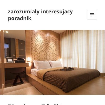
zarozumialy interesujacy
poradnik
MENU
I
WIDGETY