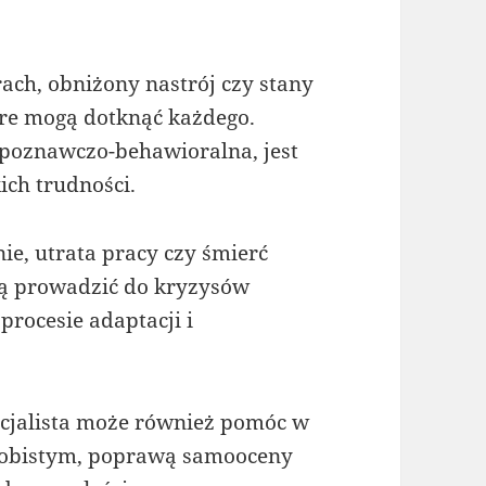
.
trach, obniżony nastrój czy stany
óre mogą dotknąć każdego.
 poznawczo-behawioralna, jest
ch trudności.
nie, utrata pracy czy śmierć
gą prowadzić do kryzysów
rocesie adaptacji i
ecjalista może również pomóc w
sobistym, poprawą samooceny