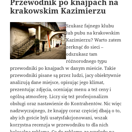
Przewodnik po knajpach na
krakowskim Kazimierzu
Szukasz fajnego klubu
lub pubu na krakowskim
Kazimierzu? Warto zatem
zerknąć do sieci –
odszukasz tam
różnorodnego typu
przewodniki po knajpach w danym mieście. Takie
przewodniki pisane są przez ludzi, jacy obiektywnie
analizują dane miejsce, opisując jego klimat,
prezentując zdjęcia, oceniając menu a też ceny i
ogólną atmosferę. Liczy się też profesjonalizm
obsługi oraz nastawienie do Kontrahentów. Nic więc
nadzwyczajnego, że knajpy coraz częściej dbają o to,
aby ich goście byli usatysfakcjonowani, wszak
korzystna recenzja w przewodniku to dla nich
kolosalna reklama. Co do reklamy, ze względu na