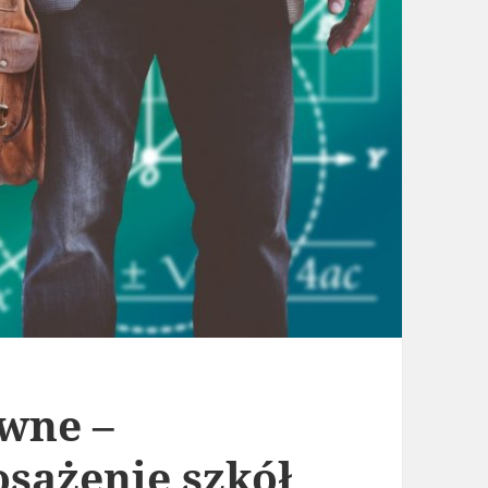
ywne –
sażenie szkół