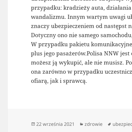
przypadku: kradzieży auta, działania
wandalizmu. Innym wartym uwagi ub
znaczy ubezpieczeniem od następst 
Dotyczny ono nie samego samochodu, 
W przypadku pakietu komunikacyjne
plus jego pasażerów.Polisa NNW jest 
możesz ją wykupić, ale nie musisz. Po
ona zarówno w przypadku uczestnicz
ofiarą, jak i sprawcą.
Data
Kategorie
Tagi
22 września 2021
zdrowie
ubezpie
publikacji