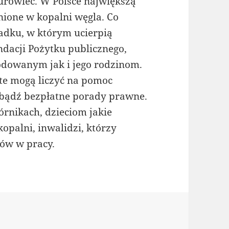
urowiec. W Polsce największą
nione w kopalni węgla. Co
adku, w którym ucierpią
dacji Pożytku publicznego,
dowanym jak i jego rodzinom.
 te mogą liczyć na pomoc
i bądź bezpłatne porady prawne.
rnikach, dzieciom jakie
opalni, inwalidzi, którzy
ów w pracy.