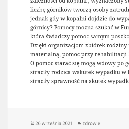
zależności od kopalni , wyznaczony s
liczbę górników tworzą osoby zatrud
jednak gdy w kopalni dojdzie do wyp
górnicy? Pomocy można szukać w Fun
która świadczy pomoc samym poszko
Dzięki organizacjom zbiórek rodziny
materialną, pomoc przy rehabilitacj
O pomoc starać się mogą wdowy po gó
straciły rodzica wskutek wypadku w k
straciły sprawność na skutek wypadk
Data
Kategorie
26 września 2021
zdrowie