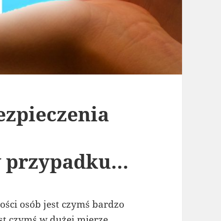
ezpieczenia
w przypadku…
ści osób jest czymś bardzo
st czymś w dużej mierze