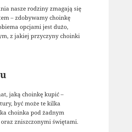
dnia nasze rodziny zmagają się
atem – zdobywamy choinkę
biema opcjami jest dużo,
m, z jakiej przyczyny choinki
iu
t, jaką choinkę kupić –
tury, być może te kilka
zka choinka pod żadnym
 oraz zniszczonymi świętami.