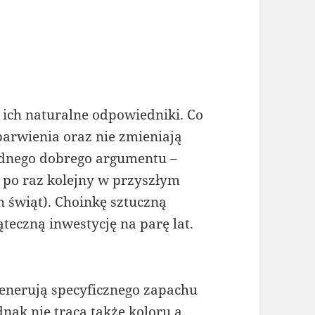
ż ich naturalne odpowiedniki. Co
abarwienia oraz nie zmieniają
ednego dobrego argumentu –
 po raz kolejny w przyszłym
h świąt). Choinkę sztuczną
teczną inwestycję na parę lat.
 generują specyficznego zapachu
ak nie tracą także koloru a