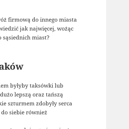
róż firmową do innego miasta
iedzić jak najwięcej, wożąc
 sąsiednich miast?
raków
em byłyby taksówki lub
 dużo lepszą oraz tańszą
akie szturmem zdobyły serca
do siebie również