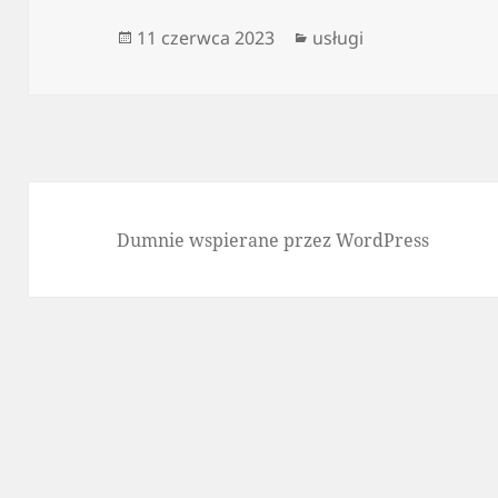
Data
Kategorie
11 czerwca 2023
usługi
publikacji
Dumnie wspierane przez WordPress