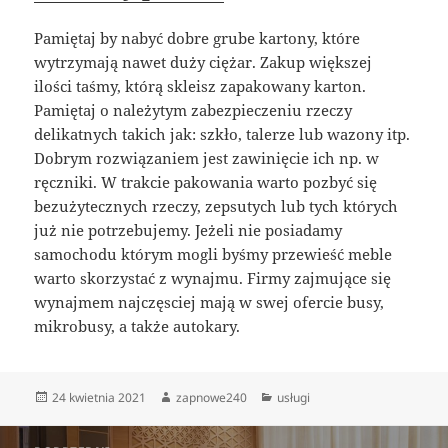
Pamiętaj by nabyć dobre grube kartony, które
wytrzymają nawet duży ciężar. Zakup większej
ilości taśmy, którą skleisz zapakowany karton.
Pamiętaj o należytym zabezpieczeniu rzeczy
delikatnych takich jak: szkło, talerze lub wazony itp.
Dobrym rozwiązaniem jest zawinięcie ich np. w
ręczniki. W trakcie pakowania warto pozbyć się
bezużytecznych rzeczy, zepsutych lub tych których
już nie potrzebujemy. Jeżeli nie posiadamy
samochodu którym mogli byśmy przewieść meble
warto skorzystać z wynajmu. Firmy zajmujące się
wynajmem najczęsciej mają w swej ofercie busy,
mikrobusy, a także autokary.
Data
Autor
Kategorie
24 kwietnia 2021
zapnowe240
usługi
publikacji
Nawigacja