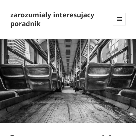
zarozumialy interesujacy
poradnik
MENU
I
WIDGETY